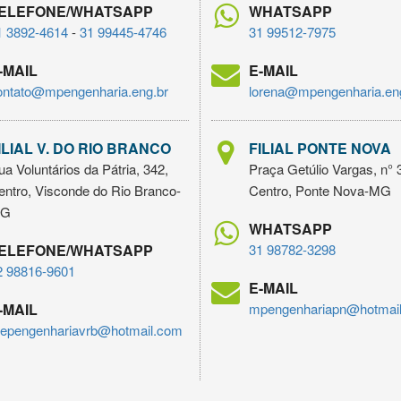
ELEFONE/WHATSAPP
WHATSAPP
1 3892-4614
-
31 99445-4746
31 99512-7975
-MAIL
E-MAIL
ontato@mpengenharia.eng.br
lorena@mpengenharia.en
ILIAL V. DO RIO BRANCO
FILIAL PONTE NOVA
a Voluntários da Pátria, 342,
Praça Getúlio Vargas, n° 
entro, Visconde do Rio Branco-
Centro, Ponte Nova-MG
G
WHATSAPP
ELEFONE/WHATSAPP
31 98782-3298
2 98816-9601
E-MAIL
-MAIL
mpengenhariapn@hotmai
epengenhariavrb@hotmail.com