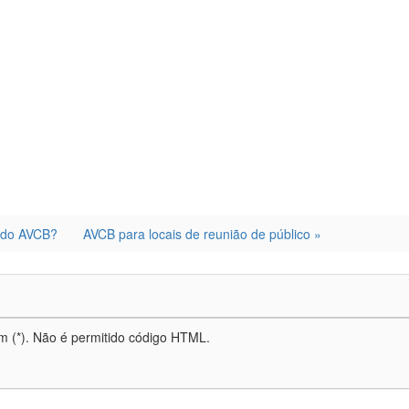
dIn
are
 do AVCB?
AVCB para locais de reunião de público »
m (*). Não é permitido código HTML.