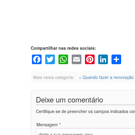
Compartilhar nas redes sociais:
Facebook
Twitter
WhatsApp
Email
Pinterest
Linke
Sh
Mais nesta categoria:
« Quando fazer a renovação
Deixe um comentário
Certifique-se de preencher os campos indicados co
Mensagem *