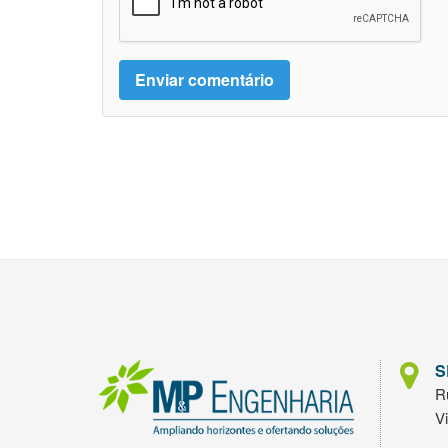
S
Ru
V