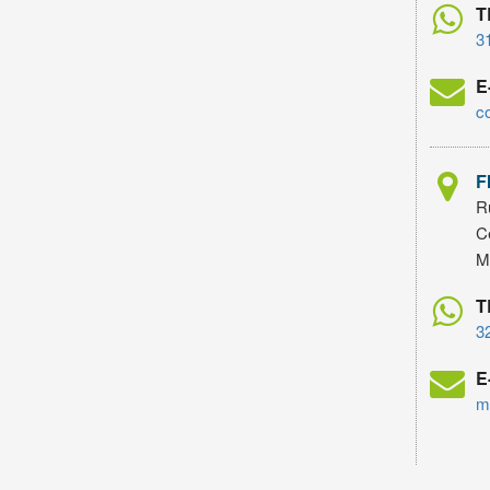
T
3
E
c
F
Ru
C
M
T
3
E
m