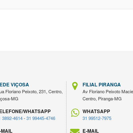
EDE VIÇOSA
FILIAL PIRANGA
a Floriano Peixoto, 231, Centro,
Av Floriano Peixoto Macie
içosa-MG
Centro, Piranga-MG
ELEFONE/WHATSAPP
WHATSAPP
1 3892-4614
-
31 99445-4746
31 99512-7975
-MAIL
E-MAIL