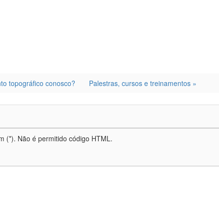
dIn
are
nto topográfico conosco?
Palestras, cursos e treinamentos »
m (*). Não é permitido código HTML.