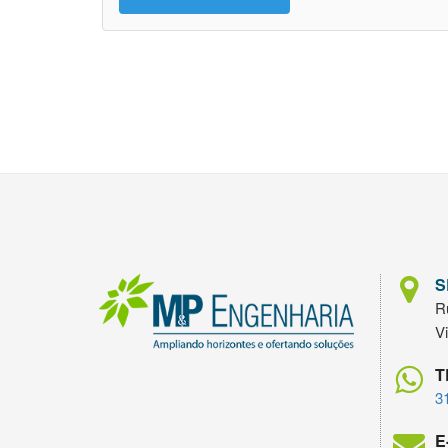
S
Ru
V
T
3
E