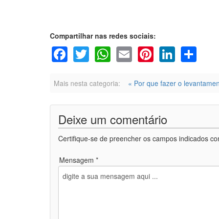
Compartilhar nas redes sociais:
Facebook
Twitter
WhatsApp
Email
Pinterest
Linke
Sh
Mais nesta categoria:
« Por que fazer o levantame
Deixe um comentário
Certifique-se de preencher os campos indicados co
Mensagem *