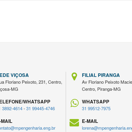
EDE VIÇOSA
FILIAL PIRANGA
a Floriano Peixoto, 231, Centro,
Av Floriano Peixoto Macie
içosa-MG
Centro, Piranga-MG
ELEFONE/WHATSAPP
WHATSAPP
1 3892-4614
-
31 99445-4746
31 99512-7975
-MAIL
E-MAIL
ontato@mpengenharia.eng.br
lorena@mpengenharia.en