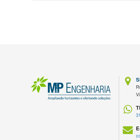
S
Ru
V
T
3
E
c