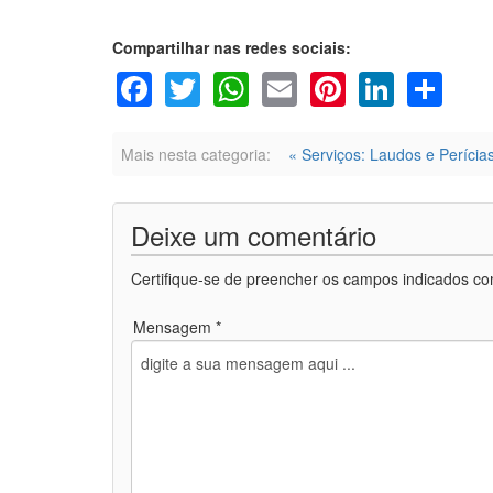
Compartilhar nas redes sociais:
Facebook
Twitter
WhatsApp
Email
Pinterest
Linke
Sh
Mais nesta categoria:
« Serviços: Laudos e Perícia
Deixe um comentário
Certifique-se de preencher os campos indicados co
Mensagem *