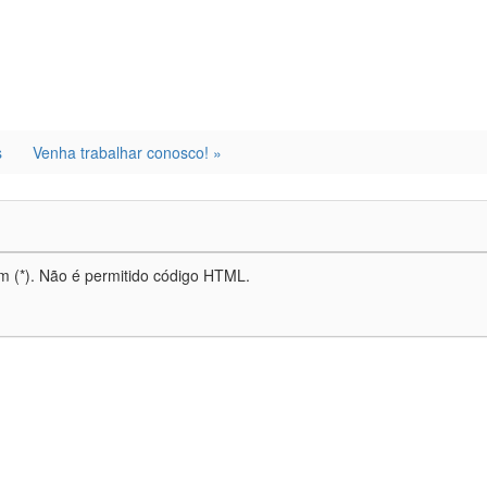
dIn
are
s
Venha trabalhar conosco! »
m (*). Não é permitido código HTML.