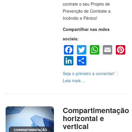
contrate o seu Projeto de
Prevenção de Combate a
Incêndio e Pânico!
Compartilhar nas redes
sociais:
Facebook
Twitter
WhatsA
Emai
P
LinkedIn
Share
Seja o primeiro a comentar!
Leia mais ...
Compartimentação
horizontal e
vertical