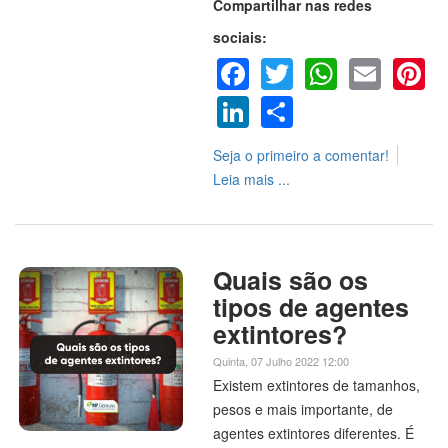
Compartilhar nas redes
sociais:
Facebook
Twitter
WhatsA
Emai
P
LinkedIn
Share
Seja o primeiro a comentar!
Leia mais ...
Quais são os
tipos de agentes
extintores?
Quinta, 07 Julho 2022 12:00
Existem extintores de tamanhos,
pesos e mais importante, de
agentes extintores diferentes. É