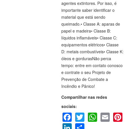
agentes extintores. Por isso, é
importante saber identificar o
material que está sendo
queimado.• Classe A: aparas de
papel e madeira• Classe B:
líquidos inflamáveis• Classe C:
equipamentos elétricos• Classe
D: metais combustíveis• Classe K:
óleos e gordurasNão perca
tempo: entre em contato conosco
e contrate o seu Projeto de
Prevenção de Combate a
Incêndio e Pânico!
Compartilhar nas redes
sociais:
Facebook
Twitter
WhatsA
Emai
P
LinkedIn
Share