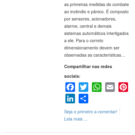
as primeiras medidas de combate
ao incêndio e pânico. É composto
por sensores, acionadores,
alarme, central e demais
sistemas automáticos interligados
a ele. Para o correto
dimensionamento devem ser
observadas as características…
Compartilhar nas redes
sociais:
Facebook
Twitter
WhatsA
Emai
P
LinkedIn
Share
Seja o primeiro a comentar!
Leia mais ...