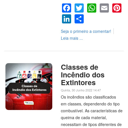
Facebook
Twitter
WhatsA
Emai
P
LinkedIn
Share
Seja o primeiro a comentar!
Leia mais ...
Classes de
Incêndio dos
Extintores
Quinta, 30 Junho 2022 14:47
Os incêndios são classificados
em classes, dependendo do tipo
combustível. As características de
queima de cada material,
necessitam de tipos diferentes de