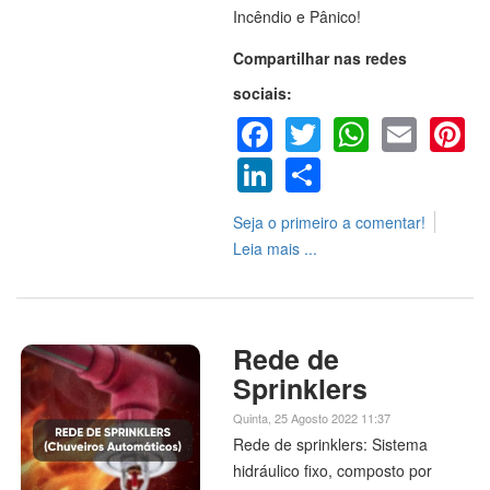
Incêndio e Pânico!
Compartilhar nas redes
sociais:
Facebook
Twitter
WhatsA
Emai
P
LinkedIn
Share
Seja o primeiro a comentar!
Leia mais ...
Rede de
Sprinklers
Quinta, 25 Agosto 2022 11:37
Rede de sprinklers: Sistema
hidráulico fixo, composto por