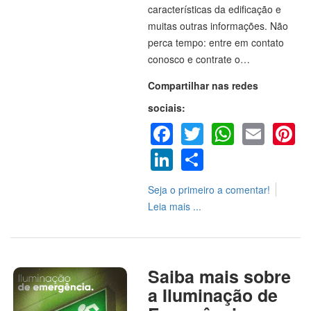
características da edificação e
muitas outras informações. Não
perca tempo: entre em contato
conosco e contrate o…
Compartilhar nas redes
sociais:
Facebook
Twitter
WhatsA
Emai
P
LinkedIn
Share
Seja o primeiro a comentar!
Leia mais ...
Saiba mais sobre
a Iluminação de