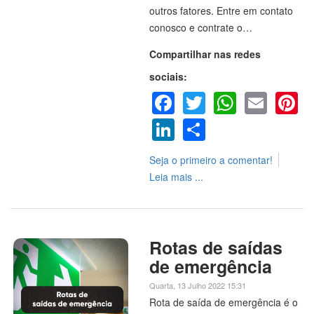
outros fatores. Entre em contato
conosco e contrate o…
Compartilhar nas redes
sociais:
Facebook
Twitter
WhatsA
Emai
P
LinkedIn
Share
Seja o primeiro a comentar!
Leia mais ...
Rotas de saídas
de emergência
Quarta, 13 Julho 2022 15:31
Rota de saída de emergência é o