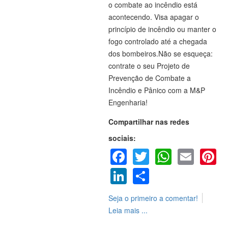
o combate ao incêndio está
acontecendo. Visa apagar o
princípio de incêndio ou manter o
fogo controlado até a chegada
dos bombeiros.Não se esqueça:
contrate o seu Projeto de
Prevenção de Combate a
Incêndio e Pânico com a M&P
Engenharia!
Compartilhar nas redes
sociais:
Facebook
Twitter
WhatsA
Emai
P
LinkedIn
Share
Seja o primeiro a comentar!
Leia mais ...